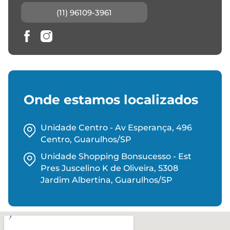
(11) 96109-3961
Onde estamos localizados
Unidade Centro - Av Esperança, 496
Centro, Guarulhos/SP
Unidade Shopping Bonsucesso - Est
Pres Juscelino K de Oliveira, 5308
Jardim Albertina, Guarulhos/SP